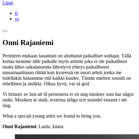
Liput
fi
sv
Onni Rajaniemi
Perinteen mukaan lauantain on aloittanut paikalliset soittajat. Tällä
kertaa tuomme tälle paikalle myös artistin joka ei ole paikallinen
mutta lähes sukulaisuutta lähestyvä yhteys paikalliseen
musamaailmaan riittää kun kyseessä on nuori artisti jonka me
todellakin haluamme että kaikki kuulee. Tämän miehen soundi on
rehellinen ja uniikki. Olkaa hyvä, var så god.
Vi brinner av lust att få presentera er en ung muskier som har något
unikt. Musiken är stark, texterna ärliga och soundet ensamt i sitt
slag.
What a special young artist we found to bring you.
Onni Rajaniemi
: Laulu, kitara