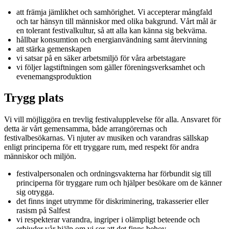
att främja jämlikhet och samhörighet. Vi accepterar mångfald
och tar hänsyn till människor med olika bakgrund. Vårt mål är
en tolerant festivalkultur, så att alla kan känna sig bekväma.
hållbar konsumtion och energianvändning samt återvinning
att stärka gemenskapen
vi satsar på en säker arbetsmiljö för våra arbetstagare
vi följer lagstiftningen som gäller föreningsverksamhet och
evenemangsproduktion
Trygg plats
Vi vill möjliggöra en trevlig festivalupplevelse för alla. Ansvaret för
detta är vårt gemensamma, både arrangörernas och
festivalbesökarnas. Vi njuter av musiken och varandras sällskap
enligt principerna för ett tryggare rum, med respekt för andra
människor och miljön.
festivalpersonalen och ordningsvakterna har förbundit sig till
principerna för tryggare rum och hjälper besökare om de känner
sig otrygga.
det finns inget utrymme för diskriminering, trakasserier eller
rasism på Salfest
vi respekterar varandra, ingriper i olämpligt beteende och
erbjuder vår hjälp om vi ser att det finns behov.