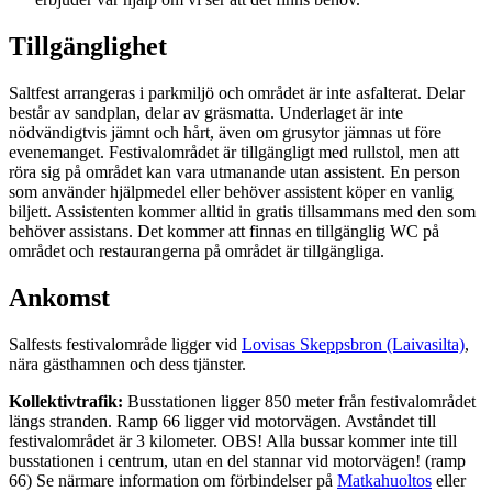
Tillgänglighet
Saltfest arrangeras i parkmiljö och området är inte asfalterat. Delar
består av sandplan, delar av gräsmatta. Underlaget är inte
nödvändigtvis jämnt och hårt, även om grusytor jämnas ut före
evenemanget. Festivalområdet är tillgängligt med rullstol, men att
röra sig på området kan vara utmanande utan assistent. En person
som använder hjälpmedel eller behöver assistent köper en vanlig
biljett. Assistenten kommer alltid in gratis tillsammans med den som
behöver assistans. Det kommer att finnas en tillgänglig WC på
området och restaurangerna på området är tillgängliga.
Ankomst
Salfests festivalområde ligger vid
Lovisas Skeppsbron (Laivasilta)
,
nära gästhamnen och dess tjänster.
Kollektivtrafik:
Busstationen ligger 850 meter från festivalområdet
längs stranden. Ramp 66 ligger vid motorvägen. Avståndet till
festivalområdet är 3 kilometer. OBS! Alla bussar kommer inte till
busstationen i centrum, utan en del stannar vid motorvägen! (ramp
66) Se närmare information om förbindelser på
Matkahuoltos
eller