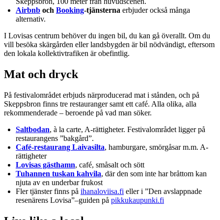
Skeppsbron, 100 meter från huvudscenen.
Airbnb
och
Booking
-tjänsterna
erbjuder också många
alternativ.
I Lovisas centrum behöver du ingen bil, du kan gå överallt. Om du
vill besöka skärgården eller landsbygden är bil nödvändigt, eftersom
den lokala kollektivtrafiken är obefintlig.
Mat och dryck
På festivalområdet erbjuds närproducerad mat i stånden, och på
Skeppsbron finns tre restauranger samt ett café. Alla olika, alla
rekommenderade – beroende på vad man söker.
Saltbodan
, à la carte, A-rättigheter. Festivalområdet ligger på
restaurangens ”bakgård”.
Café-restaurang Laivasilta
, hamburgare, smörgåsar m.m. A-
rättigheter
Lovisas gästhamn
, café, småsalt och sött
Tuhannen tuskan kahvila
, där den som inte har bråttom kan
njuta av en underbar frukost
Fler tjänster finns på
ihanaloviisa.fi
eller i ”Den avslappnade
resenärens Lovisa”–guiden på
pikkukaupunki.fi