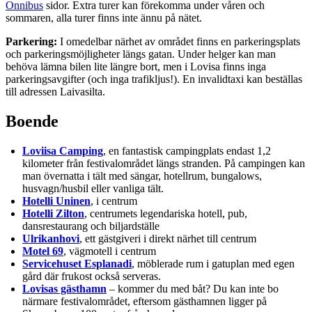
Onnibus
sidor. Extra turer kan förekomma under våren och
sommaren, alla turer finns inte ännu på nätet.
Parkering:
I omedelbar närhet av området finns en parkeringsplats
och parkeringsmöjligheter längs gatan. Under helger kan man
behöva lämna bilen lite längre bort, men i Lovisa finns inga
parkeringsavgifter (och inga trafikljus!). En invalidtaxi kan beställas
till adressen Laivasilta.
Boende
Loviisa Camping
, en fantastisk campingplats endast 1,2
kilometer från festivalområdet längs stranden. På campingen kan
man övernatta i tält med sängar, hotellrum, bungalows,
husvagn/husbil eller vanliga tält.
Hotelli Uninen
, i centrum
Hotelli Zilton
, centrumets legendariska hotell, pub,
dansrestaurang och biljardställe
Ulrikanhovi
, ett gästgiveri i direkt närhet till centrum
Motel 69
, vägmotell i centrum
Servicehuset Esplanadi
, möblerade rum i gatuplan med egen
gård där frukost också serveras.
Lovisas gästhamn
– kommer du med båt? Du kan inte bo
närmare festivalområdet, eftersom gästhamnen ligger på