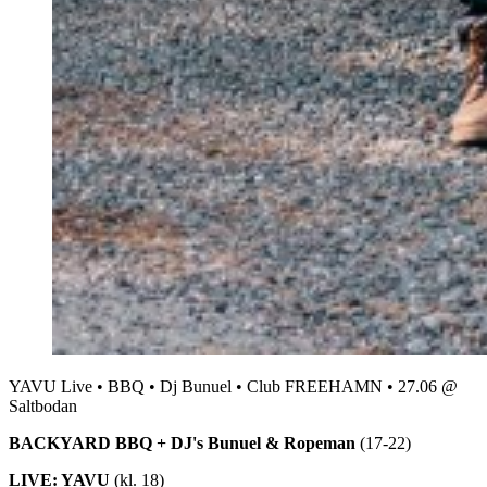
YAVU Live • BBQ • Dj Bunuel • Club FREEHAMN • 27.06 @
Saltbodan
BACKYARD BBQ + DJ's Bunuel & Ropeman
(17-22)
LIVE: YAVU
(kl. 18)