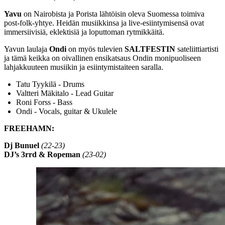
Yavu
on Nairobista ja Porista lähtöisin oleva Suomessa toimiva
post-folk-yhtye. Heidän musiikkinsa ja live-esiintymisensä ovat
immersiivisiä, eklektisiä ja loputtoman rytmikkäitä.
Yavun laulaja
Ondi
on myös tulevien
SALTFESTIN
sateliittiartisti
ja tämä keikka on oivallinen ensikatsaus Ondin monipuoliseen
lahjakkuuteen musiikin ja esiintymistaiteen saralla.
Tatu Tyykilä - Drums
Valtteri Mäkitalo - Lead Guitar
Roni Forss - Bass
Ondi - Vocals, guitar & Ukulele
FREEHAMN:
Dj Bunuel
(22-23)
DJ’s 3rrd & Ropeman
(23-02)