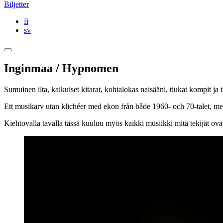
Biljetter
fi
sv
Inginmaa / Hypnomen
Sumuinen ilta, kaikuiset kitarat, kohtalokas naisääni, tiukat kompit ja t
Ett musikarv utan klichéer med ekon från både 1960- och 70-talet, m
Kiehtovalla tavalla tässä kuuluu myös kaikki musiikki mitä tekijät ovat 