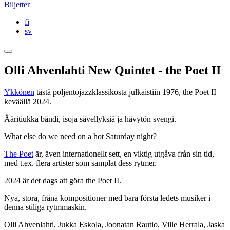
Biljetter
fi
sv
Olli Ahvenlahti New Quintet - the Poet II
Ykkönen
tästä poljentojazzklassikosta julkaistiin 1976, the Poet II
keväällä 2024.
Ääritiukka bändi, isoja sävellyksiä ja hävytön svengi.
What else do we need on a hot Saturday night?
The Poet
är, även internationellt sett, en viktig utgåva från sin tid,
med t.ex. flera artister som samplat dess rytmer.
2024 är det dags att göra the Poet II.
Nya, stora, fräna kompositioner med bara första ledets musiker i
denna stiliga rytmmaskin.
Olli Ahvenlahti, Jukka Eskola, Joonatan Rautio, Ville Herrala, Jaska