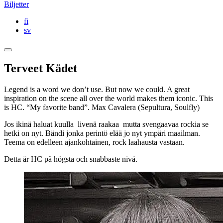
Biljetter
fi
sv
Terveet Kädet
Legend is a word we don’t use. But now we could. A great
inspiration on the scene all over the world makes them iconic. This
is HC. “My favorite band”. Max Cavalera (Sepultura, Soulfly)
Jos ikinä haluat kuulla livenä raakaa mutta svengaavaa rockia se
hetki on nyt. Bändi jonka perintö elää jo nyt ympäri maailman.
Teema on edelleen ajankohtainen, rock laahausta vastaan.
Detta är HC på högsta och snabbaste nivå.